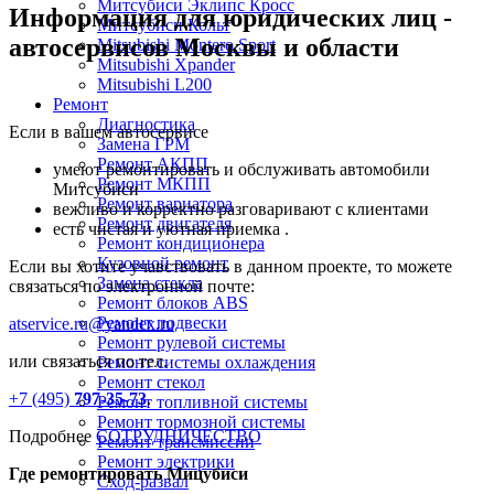
Митсубиси Эклипс Кросс
Информация для юридических лиц -
Митсубиси Кольт
автосервисов Москвы и области
Mitsubishi Montero Sport
Mitsubishi Xpander
Mitsubishi L200
Ремонт
Диагностика
Если в вашем автосервисе
Замена ГРМ
Ремонт АКПП
умеют ремонтировать и обслуживать автомобили
Ремонт МКПП
Митсубиси
Ремонт вариатора
вежливо и корректно разговаривают с клиентами
Ремонт двигателя
есть чистая и уютная приемка .
Ремонт кондиционера
Кузовной ремонт
Если вы хотите учавствовать в данном проекте, то можете
Замена стекла
связаться по электронной почте:
Ремонт блоков ABS
Ремонт подвески
atservice.ru@yandex.ru
Ремонт рулевой системы
или связаться по тел.
Ремонт системы охлаждения
Ремонт стекол
+7 (495)
797-35-73
.
Ремонт топливной системы
Ремонт тормозной системы
Подробнее
СОТРУДНИЧЕСТВО
Ремонт трансмиссии
Ремонт электрики
Где ремонтировать
Мицубиси
Сход-развал