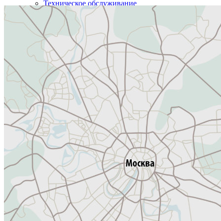
Техническое обслуживание
Шиномонтаж
Цены
Outlander
Pajero
Pajero Sport
Lancer
ASX
Eclipse Cross
Colt
Montero Sport
Контакты