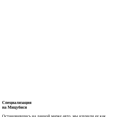
Специализация
на Мицубиси
Остановившись на данной марке авто, мы изучили ее как