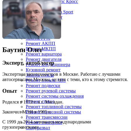
Митсубиси Эклипс Кросс
Митсубиси Кольт
Mitsubishi Montero Sport
Mitsubishi Xpander
Mitsubishi L200
Ремонт
Диагностика
Замена ГРМ
Ремонт АКПП
Баутин Олег
Ремонт МКПП
Ремонт вариатора
Ремонт двигателя
Эксперт, автоблогер
Ремонт кондиционера
Кузовной ремонт
Экспертиза автотехцентров в Москве. Работаю с лучшими
Замена стекла
автосервисами Москвы, ну или с теми, кто к этому стремится.
Ремонт блоков ABS
Ремонт подвески
Опыт
Ремонт рулевой системы
Ремонт системы охлаждения
Ремонт стекол
Родился в 1972 г. в г. Магадан.
Ремонт топливной системы
Ремонт тормозной системы
Закончил МЭИ в 1995 г.
Ремонт трансмиссии
С 1999 до 2014 занимался международными
Ремонт электрики
грузоперевозками.
Сход-развал