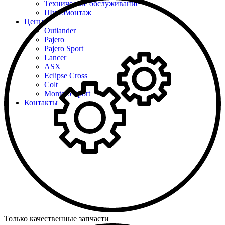
Техническое обслуживание
Шиномонтаж
Цены
Outlander
Pajero
Pajero Sport
Lancer
ASX
Eclipse Cross
Colt
Montero Sport
Контакты
Только качественные запчасти