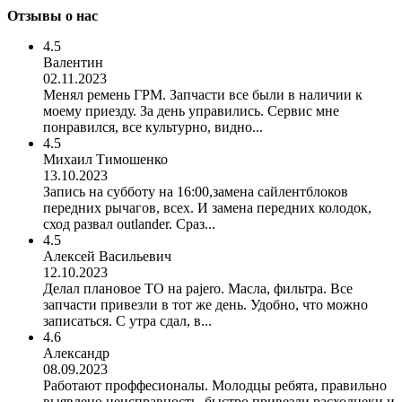
Отзывы о нас
4.5
Валентин
02.11.2023
Менял ремень ГРМ. Запчасти все были в наличии к
моему приезду. За день управились. Сервис мне
понравился, все культурно, видно...
4.5
Михаил Тимошенко
13.10.2023
Запись на субботу на 16:00,замена сайлентблоков
передних рычагов, всех. И замена передних колодок,
сход развал outlander. Сраз...
4.5
Алексей Васильевич
12.10.2023
Делал плановое ТО на pajero. Масла, фильтра. Все
запчасти привезли в тот же день. Удобно, что можно
записаться. С утра сдал, в...
4.6
Александр
08.09.2023
Работают проффесионалы. Молодцы ребята, правильно
выявлено неисправность, быстро привезли расходнеки и