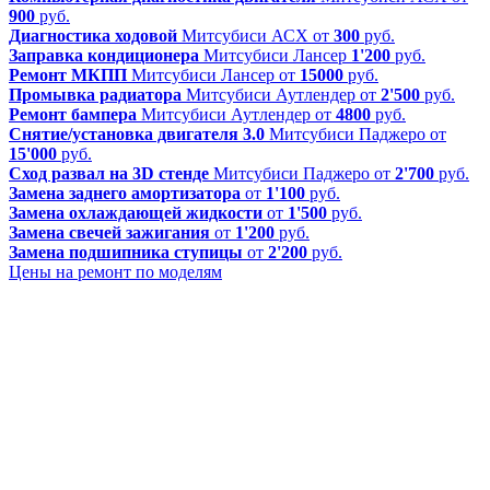
900
руб.
Диагностика ходовой
Митсубиси АСХ
от
300
руб.
Заправка кондиционера
Митсубиси Лансер
1'200
руб.
Ремонт МКПП
Митсубиси Лансер
от
15000
руб.
Промывка радиатора
Митсубиси Аутлендер
от
2'500
руб.
Ремонт бампера
Митсубиси Аутлендер
от
4800
руб.
Снятие/установка двигателя 3.0
Митсубиси Паджеро
от
15'000
руб.
Сход развал на 3D стенде
Митсубиси Паджеро
от
2'700
руб.
Замена заднего амортизатора
от
1'100
руб.
Замена охлаждающей жидкости
от
1'500
руб.
Замена свечей зажигания
от
1'200
руб.
Замена подшипника ступицы
от
2'200
руб.
Цены на ремонт по моделям