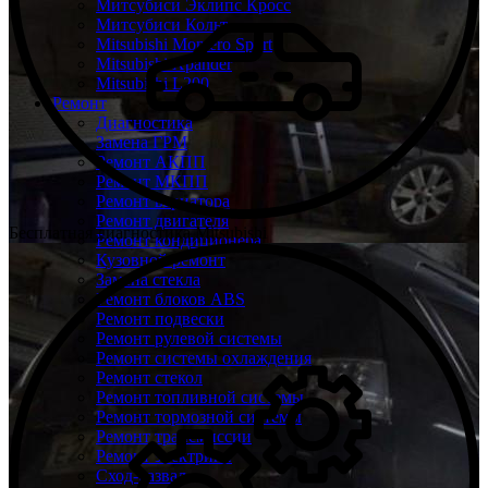
Митсубиси Эклипс Кросс
Митсубиси Кольт
Mitsubishi Montero Sport
Mitsubishi Xpander
Mitsubishi L200
Ремонт
Диагностика
Замена ГРМ
Ремонт АКПП
Ремонт МКПП
Ремонт вариатора
Ремонт двигателя
Бесплатная диагностика Mitsubishi
Ремонт кондиционера
Кузовной ремонт
Замена стекла
Ремонт блоков ABS
Ремонт подвески
Ремонт рулевой системы
Ремонт системы охлаждения
Ремонт стекол
Ремонт топливной системы
Ремонт тормозной системы
Ремонт трансмиссии
Ремонт электрики
Сход-развал