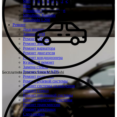
Митсубиси Эклипс Кросс
Митсубиси Кольт
Mitsubishi Montero Sport
Mitsubishi Xpander
Mitsubishi L200
Ремонт
Диагностика
Замена ГРМ
Ремонт АКПП
Ремонт МКПП
Ремонт вариатора
Ремонт двигателя
Ремонт кондиционера
Кузовной ремонт
Замена стекла
Ремонт блоков ABS
Бесплатная диагностика Mitsubishi
Ремонт подвески
Ремонт рулевой системы
Ремонт системы охлаждения
Ремонт стекол
Ремонт топливной системы
Ремонт тормозной системы
Ремонт трансмиссии
Ремонт электрики
Сход-развал