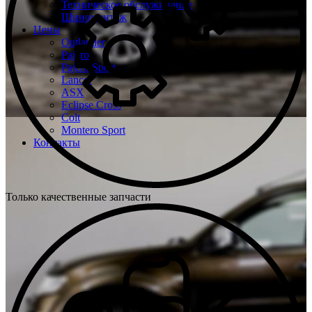
Техническое обслуживание
Шиномонтаж
Цены
Outlander
Pajero
Pajero Sport
Lancer
ASX
Eclipse Cross
Colt
Montero Sport
Контакты
Только качественные запчасти