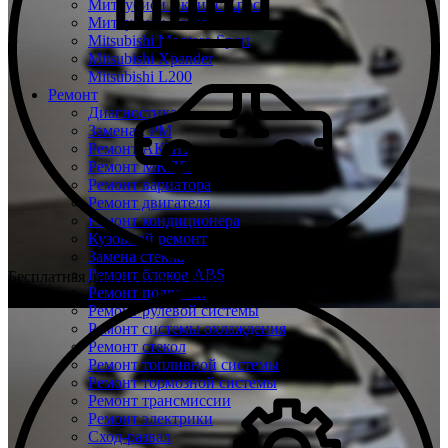
Митсубиси Эклипс Кросс
Митсубиси Кольт
Mitsubishi Montero Sport
Mitsubishi Xpander
Mitsubishi L200
Ремонт
Диагностика
Замена ГРМ
Ремонт АКПП
Ремонт МКПП
Ремонт вариатора
Ремонт двигателя
Ремонт кондиционера
Кузовной ремонт
Замена стекла
Ремонт блоков ABS
Бесплатная диагностика Mitsubishi
Ремонт подвески
Ремонт рулевой системы
Ремонт системы охлаждения
Ремонт стекол
Ремонт топливной системы
Ремонт тормозной системы
Ремонт трансмиссии
Ремонт электрики
Сход-развал