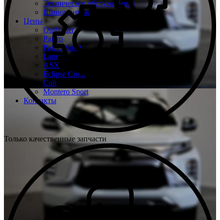
Техническое обслуживание
Шиномонтаж
Цены
Outlander
Pajero
Pajero Sport
Lancer
ASX
Eclipse Cross
Colt
Montero Sport
Контакты
Только качественные запчасти