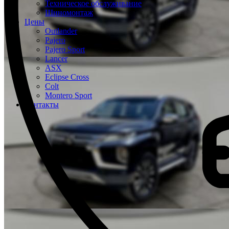
Техническое обслуживание
Шиномонтаж
Цены
Outlander
Pajero
Pajero Sport
Lancer
ASX
Eclipse Cross
Colt
Montero Sport
Контакты