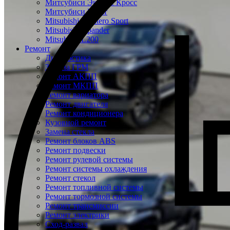
Митсубиси Эклипс Кросс
Митсубиси Кольт
Mitsubishi Montero Sport
Mitsubishi Xpander
Mitsubishi L200
Ремонт
Диагностика
Замена ГРМ
Ремонт АКПП
Ремонт МКПП
Ремонт вариатора
Ремонт двигателя
Ремонт кондиционера
Кузовной ремонт
Замена стекла
Ремонт блоков ABS
Ремонт подвески
Ремонт рулевой системы
Ремонт системы охлаждения
Ремонт стекол
Ремонт топливной системы
Ремонт тормозной системы
Ремонт трансмиссии
Ремонт электрики
Сход-развал