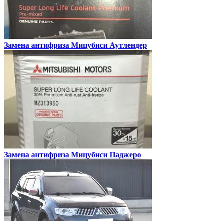
Замена антифриза
Мицубиси Аутлендер
Замена антифриза
Мицубиси Паджеро