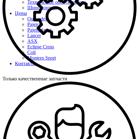
Техническое обслуживание
Шиномонтаж
Цены
Outlander
Pajero
Pajero Sport
Lancer
ASX
Eclipse Cross
Colt
Montero Sport
Контакты
Только качественные запчасти