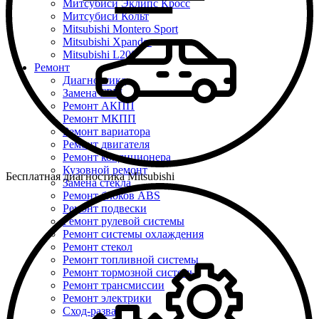
Митсубиси Эклипс Кросс
Митсубиси Кольт
Mitsubishi Montero Sport
Mitsubishi Xpander
Mitsubishi L200
Ремонт
Диагностика
Замена ГРМ
Ремонт АКПП
Ремонт МКПП
Ремонт вариатора
Ремонт двигателя
Ремонт кондиционера
Кузовной ремонт
Бесплатная диагностика Mitsubishi
Замена стекла
Ремонт блоков ABS
Ремонт подвески
Ремонт рулевой системы
Ремонт системы охлаждения
Ремонт стекол
Ремонт топливной системы
Ремонт тормозной системы
Ремонт трансмиссии
Ремонт электрики
Сход-развал