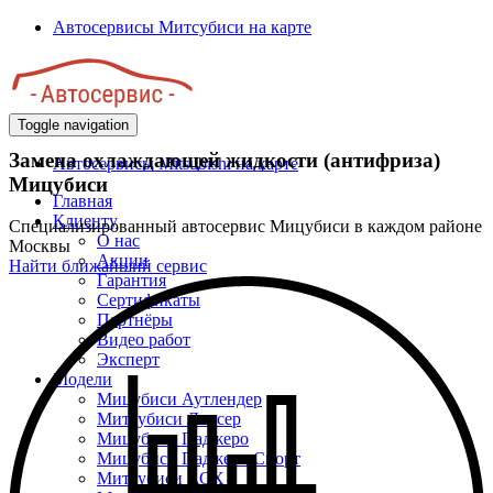
Перейти
Автосервисы Митсубиси на карте
к
основному
содержанию
Toggle navigation
Замена охлаждающей жидкости (антифриза)
Автосервисы Mitsubishi на карте
Мицубиси
Главная
Клиенту
Специализированный автосервис Мицубиси в каждом районе
О нас
Москвы
Акции
Найти ближайший сервис
Гарантия
Сертификаты
Партнёры
Видео работ
Эксперт
Модели
Мицубиси Аутлендер
Митсубиси Лансер
Мицубиси Паджеро
Мицубиси Паджеро Спорт
Митсубиси АСХ