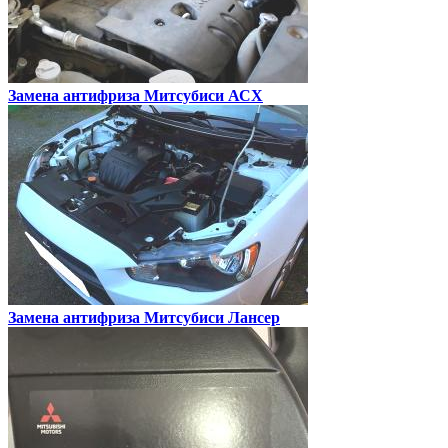
Замена антифриза
Митсубиси АСХ
Замена антифриза
Митсубиси Лансер