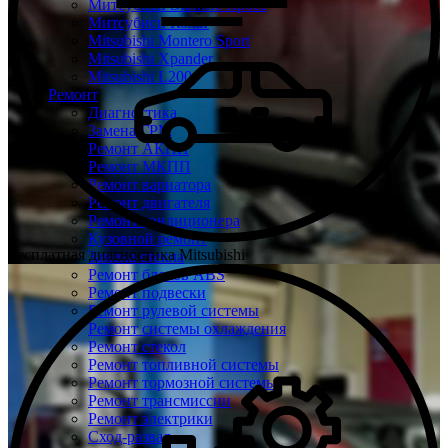
Митсубиси Эклипс Кросс
Митсубиси Кольт
Mitsubishi Montero Sport
Mitsubishi Xpander
Mitsubishi L200
Ремонт
Диагностика
Замена ГРМ
Ремонт АКПП
Ремонт МКПП
Ремонт вариатора
Ремонт двигателя
Ремонт кондиционера
Кузовной ремонт
Бесплатная диагностика Mitsubishi
Замена стекла
Ремонт блоков ABS
Ремонт подвески
Ремонт рулевой системы
Ремонт системы охлаждения
Ремонт стекол
Ремонт топливной системы
Ремонт тормозной системы
Ремонт трансмиссии
Ремонт электрики
Сход-развал