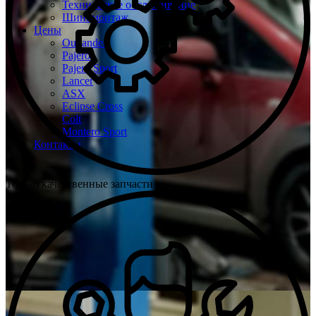
Техническое обслуживание
Шиномонтаж
Цены
Outlander
Pajero
Pajero Sport
Lancer
ASX
Eclipse Cross
Colt
Montero Sport
Контакты
Только качественные запчасти