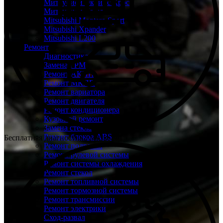
Митсубиси Эклипс Кросс
Митсубиси Кольт
Mitsubishi Montero Sport
Mitsubishi Xpander
Mitsubishi L200
Ремонт
Диагностика
Замена ГРМ
Ремонт АКПП
Ремонт МКПП
Ремонт вариатора
Ремонт двигателя
Ремонт кондиционера
Кузовной ремонт
Замена стекла
Ремонт блоков ABS
Бесплатная диагностика Mitsubishi
Ремонт подвески
Ремонт рулевой системы
Ремонт системы охлаждения
Ремонт стекол
Ремонт топливной системы
Ремонт тормозной системы
Ремонт трансмиссии
Ремонт электрики
Сход-развал