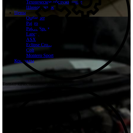
Техническое обслуживание
Шиномонтаж
Цены
Outlander
Pajero
Pajero Sport
Lancer
ASX
Eclipse Cross
Colt
Montero Sport
Контакты
Только качественные запчасти