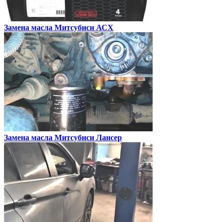
Замена масла
Митсубиси АСХ
Замена масла
Митсубиси Лансер