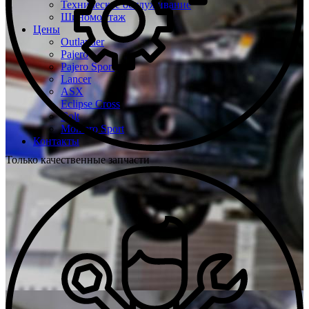
Техническое обслуживание
Шиномонтаж
Цены
Outlander
Pajero
Pajero Sport
Lancer
ASX
Eclipse Cross
Colt
Montero Sport
Контакты
Только качественные запчасти