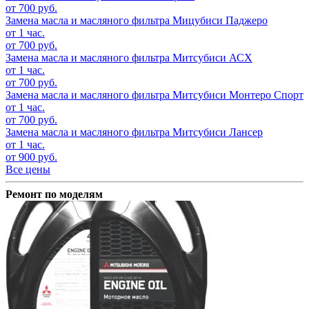
от 700 руб.
Замена масла и масляного фильтра
Мицубиси Паджеро
от 1 час.
от 700 руб.
Замена масла и масляного фильтра
Митсубиси АСХ
от 1 час.
от 700 руб.
Замена масла и масляного фильтра
Митсубиси Монтеро Спорт
от 1 час.
от 700 руб.
Замена масла и масляного фильтра
Митсубиси Лансер
от 1 час.
от 900 руб.
Все цены
Ремонт по моделям