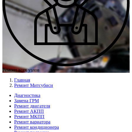
Ремонт всех узлов
Главная
Ремонт Митсубиси
Диагностика
Замена ГРМ
Меню
Ремонт двигателя
Ремонт
Ремонт АКПП
Ремонт МКПП
слева
Ремонт вариатора
Ремонт кондиционера