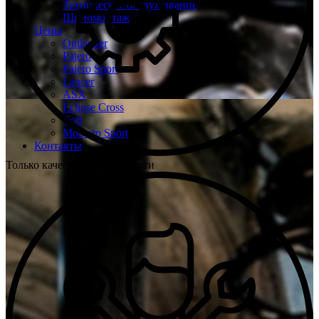
Техническое обслуживание
Шиномонтаж
Цены
Outlander
Pajero
Pajero Sport
Lancer
ASX
Eclipse Cross
Colt
Montero Sport
Контакты
Только качественные запчасти