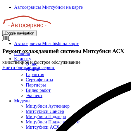
Перейти
Автосервисы Митсубиси на карте
к
основному
содержанию
Toggle navigation
Автосервисы Mitsubishi на карте
Ремонт охлаждающей системы Митсубиси АСХ
Главная
Клиенту
качественное и быстрое обслуживание
О нас
Найти ближайший сервис
Акции
Гарантия
Сертификаты
Партнёры
Видео работ
Эксперт
Модели
Мицубиси Аутлендер
Митсубиси Лансер
Мицубиси Паджеро
Мицубиси Паджеро Спорт
Митсубиси АСХ