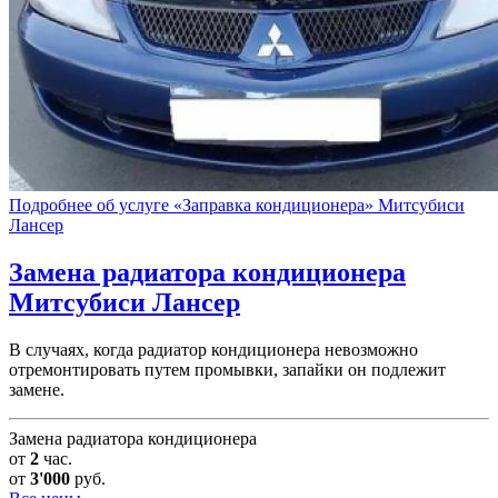
Подробнее об услуге «Заправка кондиционера» Митсубиси
Лансер
Замена радиатора кондиционера
Митсубиси Лансер
В случаях, когда радиатор кондиционера невозможно
отремонтировать путем промывки, запайки он подлежит
замене.
Замена радиатора кондиционера
от
2
час.
от
3'000
руб.