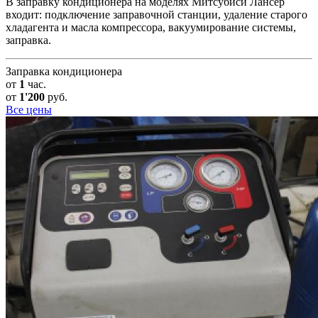
В заправку кондиционера на моделях Митсубиси Лансер
входит: подключение заправочной станции, удаление старого
хладагента и масла компрессора, вакуумирование системы,
заправка.
Заправка кондиционера
от
1
час.
от
1'200
руб.
Все цены