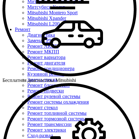
Митсубиси Эклипс Кросс
Митсубиси Кольт
Mitsubishi Montero Sport
Mitsubishi Xpander
Mitsubishi L200
Ремонт
Диагностика
Замена ГРМ
Ремонт АКПП
Ремонт МКПП
Ремонт вариатора
Ремонт двигателя
Ремонт кондиционера
Кузовной ремонт
Замена стекла
Бесплатная диагностика Mitsubishi
Ремонт блоков ABS
Ремонт подвески
Ремонт рулевой системы
Ремонт системы охлаждения
Ремонт стекол
Ремонт топливной системы
Ремонт тормозной системы
Ремонт трансмиссии
Ремонт электрики
Сход-развал