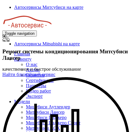
Перейти
Автосервисы Митсубиси на карте
к
основному
содержанию
Toggle navigation
Автосервисы Mitsubishi на карте
Ремонт системы кондиционирования Митсубиси
Главная
Лансер
Клиенту
О нас
качественное и быстрое обслуживание
Акции
Найти ближайший сервис
Гарантия
Сертификаты
Партнёры
Видео работ
Эксперт
Модели
Мицубиси Аутлендер
Митсубиси Лансер
Мицубиси Паджеро
Мицубиси Паджеро Спорт
Митсубиси АСХ