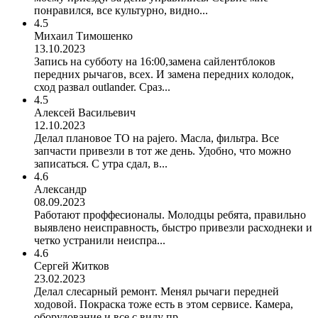
понравился, все культурно, видно...
4.5
Михаил Тимошенко
13.10.2023
Запись на субботу на 16:00,замена сайлентблоков
передних рычагов, всех. И замена передних колодок,
сход развал outlander. Сраз...
4.5
Алексей Васильевич
12.10.2023
Делал плановое ТО на pajero. Масла, фильтра. Все
запчасти привезли в тот же день. Удобно, что можно
записаться. С утра сдал, в...
4.6
Александр
08.09.2023
Работают проффесионалы. Молодцы ребята, правильно
выявлено неисправность, быстро привезли расходнеки и
четко устранили неиспра...
4.6
Сергей Житков
23.02.2023
Делал слесарный ремонт. Менял рычаги передней
ходовой. Покраска тоже есть в этом сервисе. Камера,
оборудование и все с виду пр...