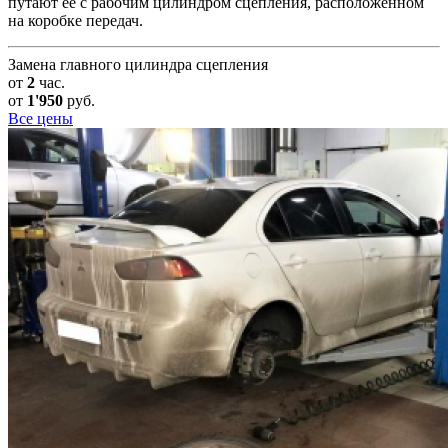
путают ее с рабочим цилиндром сцепления, расположенном
на коробке передач.
Замена главного цилиндра сцепления
от
2
час.
от
1'950
руб.
Все цены