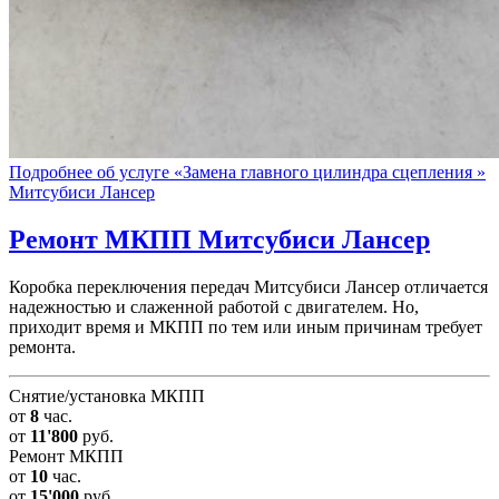
Подробнее об услуге «Замена главного цилиндра сцепления »
Митсубиси Лансер
Ремонт МКПП
Митсубиси Лансер
Коробка переключения передач Митсубиси Лансер отличается
надежностью и слаженной работой с двигателем. Но,
приходит время и МКПП по тем или иным причинам требует
ремонта.
Снятие/установка МКПП
от
8
час.
от
11'800
руб.
Ремонт МКПП
от
10
час.
от
15'000
руб.