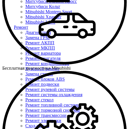
Митсубиси Эклипс Кросс
Митсубиси Кольт
Mitsubishi Montero Sport
Mitsubishi Xpander
Mitsubishi L200
Ремонт
Диагностика
Замена ГРМ
Ремонт АКПП
Ремонт МКПП
Ремонт вариатора
Ремонт двигателя
Ремонт кондиционера
Бесплатная диагностика Mitsubishi
Кузовной ремонт
Замена стекла
Ремонт блоков ABS
Ремонт подвески
Ремонт рулевой системы
Ремонт системы охлаждения
Ремонт стекол
Ремонт топливной системы
Ремонт тормозной системы
Ремонт трансмиссии
Ремонт электрики
Сход-развал