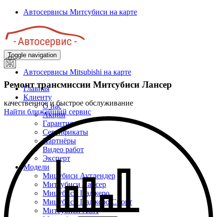
Перейти
Автосервисы Митсубиси на карте
к
основному
содержанию
Toggle navigation
Автосервисы Mitsubishi на карте
Ремонт трансмиссии Митсубиси Лансер
Главная
Клиенту
качественное и быстрое обслуживание
О нас
Найти ближайший сервис
Акции
Гарантия
Сертификаты
Партнёры
Видео работ
Эксперт
Модели
Мицубиси Аутлендер
Митсубиси Лансер
Мицубиси Паджеро
Мицубиси Паджеро Спорт
Митсубиси АСХ