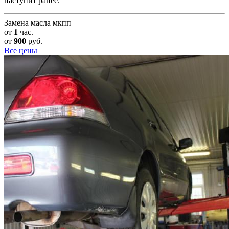
наступит ранее.
Замена масла мкпп
от
1
час.
от
900
руб.
Все цены