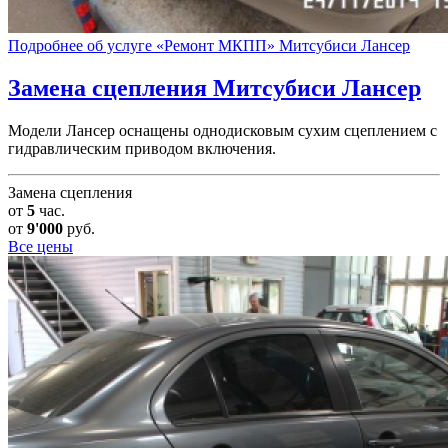
Подробнее об услуге «Ремонт МКПП» Митсубиси Лансер
Замена сцепления
Митсубиси Лансер
Модели Лансер оснащены однодисковым сухим сцеплением с
гидравлическим приводом включения.
Замена сцепления
от
5
час.
от
9'000
руб.
Все цены