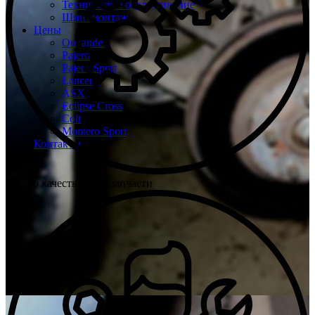
Техническое обслуживание
Шиномонтаж
Цены
Outlander
Pajero
Pajero Sport
Lancer
ASX
Eclipse Cross
Colt
Montero Sport
Контакты
Только качественные запчасти