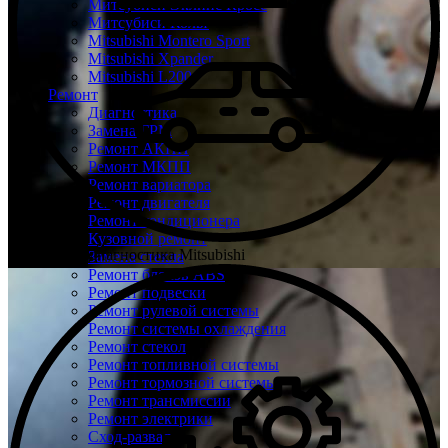
Митсубиси Эклипс Кросс
Митсубиси Кольт
Mitsubishi Montero Sport
Mitsubishi Xpander
Mitsubishi L200
Ремонт
Диагностика
Замена ГРМ
Ремонт АКПП
Ремонт МКПП
Ремонт вариатора
Ремонт двигателя
Ремонт кондиционера
Кузовной ремонт
Бесплатная диагностика Mitsubishi
Замена стекла
Ремонт блоков ABS
Ремонт подвески
Ремонт рулевой системы
Ремонт системы охлаждения
Ремонт стекол
Ремонт топливной системы
Ремонт тормозной системы
Ремонт трансмиссии
Ремонт электрики
Сход-развал