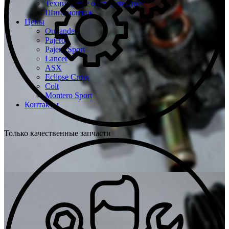
Техническое обслуживание
Шиномонтаж
Цены
Outlander
Pajero
Pajero Sport
Lancer
ASX
Eclipse Cross
Colt
Montero Sport
Контакты
Только качественные запчасти