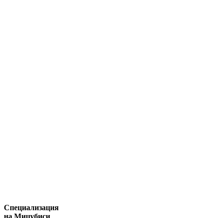
Специализация
на Мицубиси