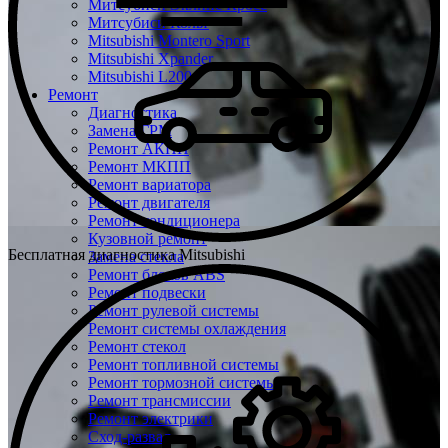
Митсубиси Эклипс Кросс
Митсубиси Кольт
Mitsubishi Montero Sport
Mitsubishi Xpander
Mitsubishi L200
Ремонт
Диагностика
Замена ГРМ
Ремонт АКПП
Ремонт МКПП
Ремонт вариатора
Ремонт двигателя
Ремонт кондиционера
Кузовной ремонт
Бесплатная диагностика Mitsubishi
Замена стекла
Ремонт блоков ABS
Ремонт подвески
Ремонт рулевой системы
Ремонт системы охлаждения
Ремонт стекол
Ремонт топливной системы
Ремонт тормозной системы
Ремонт трансмиссии
Ремонт электрики
Сход-развал