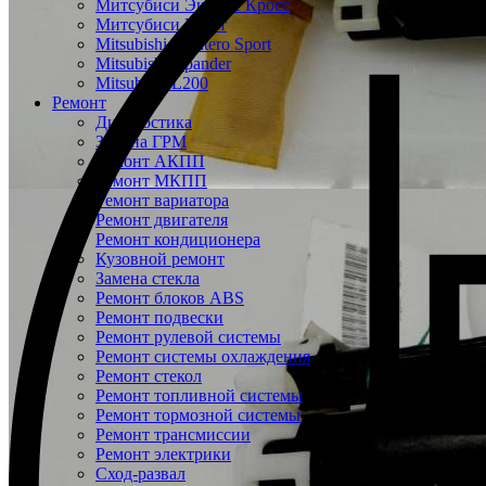
Митсубиси Эклипс Кросс
Митсубиси Кольт
Mitsubishi Montero Sport
Mitsubishi Xpander
Mitsubishi L200
Ремонт
Диагностика
Замена ГРМ
Ремонт АКПП
Ремонт МКПП
Ремонт вариатора
Ремонт двигателя
Ремонт кондиционера
Кузовной ремонт
Замена стекла
Ремонт блоков ABS
Ремонт подвески
Ремонт рулевой системы
Ремонт системы охлаждения
Ремонт стекол
Ремонт топливной системы
Ремонт тормозной системы
Ремонт трансмиссии
Ремонт электрики
Сход-развал