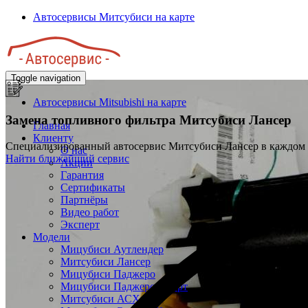
Перейти
Автосервисы Митсубиси на карте
к
основному
содержанию
Toggle navigation
Автосервисы Mitsubishi на карте
Замена топливного фильтра
Митсубиси Лансер
Главная
Клиенту
Специализированный автосервис Митсубиси Лансер в каждом
О нас
Найти ближайший сервис
Акции
Гарантия
Сертификаты
Партнёры
Видео работ
Эксперт
Модели
Мицубиси Аутлендер
Митсубиси Лансер
Мицубиси Паджеро
Мицубиси Паджеро Спорт
Митсубиси АСХ