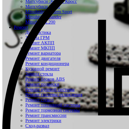
Митсубиси Эклипс Кросс
Митсубиси Кольт
Mitsubishi Montero Sport
Mitsubishi Xpander
Mitsubishi L200
Ремонт
Диагностика
Замена ГРМ
Ремонт АКПП
Ремонт МКПП
Ремонт вариатора
Ремонт двигателя
Ремонт кондиционера
Кузовной ремонт
Замена стекла
Ремонт блоков ABS
Ремонт подвески
Ремонт рулевой системы
Ремонт системы охлаждения
Ремонт стекол
Ремонт топливной системы
Ремонт тормозной системы
Ремонт трансмиссии
Ремонт электрики
Сход-развал