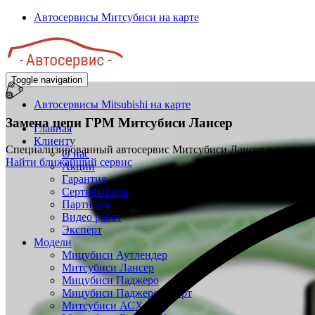
Перейти
Автосервисы Митсубиси на карте
к
основному
содержанию
Toggle navigation
Автосервисы Mitsubishi на карте
Замена цепи ГРМ
Митсубиси Лансер
Главная
Клиенту
Специализированный автосервис Митсубиси Лансер в каждом
О нас
Найти ближайший сервис
Акции
Гарантия
Сертификаты
Партнёры
Видео работ
Эксперт
Модели
Мицубиси Аутлендер
Митсубиси Лансер
Мицубиси Паджеро
Мицубиси Паджеро Спорт
Митсубиси АСХ