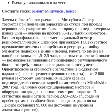
Рычаг устанавливается на место.
Смотрите также:
ремонт Мицубиси Лансер
Замена сайлентблоков рычагов на Митсубиси Лансер
требуется при появлении характерных стуков при проезде
неровностей, уводе автомобиля в сторону или неравномерном
износе шин — обычно на пробеге 80–120 тысяч километров.
Базовая профилактика включает визуальный осмотр
резинометаллических шарниров при каждом ТО, аккуратное
преодоление лежачих полицейских и регулярную мойку
элементов подвески в зимний период. Работа по замене на
одной оси занимает 1,5–2,5 часа, при этом технический нюанс
— возможное выпиливание прикипевшего регулировочного
болта, что требует опыта и специального инструмента.
Ориентировочная стоимость с запчастями в бюджетном
варианте (аналоги среднего ценового сегмента) — от 2 800
рублей за сторону. Компетенция нашего сервиса
подтверждается специализацией на автомобилях Mitsubishi с
2007 года, наличием сертифицированных мастеров и
оборудования для диагностики геометрии подвески. По
статистике нашей сети за период 2023–2025 гг., средний
пробег до замены сайлентблоков передних рычагов на
Лансере составляет 95 000 км (источник: внутренняя
аналитика сервисов).