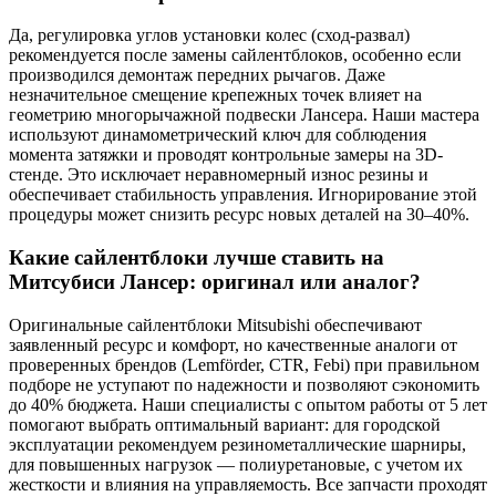
Да, регулировка углов установки колес (сход-развал)
рекомендуется после замены сайлентблоков, особенно если
производился демонтаж передних рычагов. Даже
незначительное смещение крепежных точек влияет на
геометрию многорычажной подвески Лансера. Наши мастера
используют динамометрический ключ для соблюдения
момента затяжки и проводят контрольные замеры на 3D-
стенде. Это исключает неравномерный износ резины и
обеспечивает стабильность управления. Игнорирование этой
процедуры может снизить ресурс новых деталей на 30–40%.
Какие сайлентблоки лучше ставить на
Митсубиси Лансер: оригинал или аналог?
Оригинальные сайлентблоки Mitsubishi обеспечивают
заявленный ресурс и комфорт, но качественные аналоги от
проверенных брендов (Lemförder, CTR, Febi) при правильном
подборе не уступают по надежности и позволяют сэкономить
до 40% бюджета. Наши специалисты с опытом работы от 5 лет
помогают выбрать оптимальный вариант: для городской
эксплуатации рекомендуем резинометаллические шарниры,
для повышенных нагрузок — полиуретановые, с учетом их
жесткости и влияния на управляемость. Все запчасти проходят