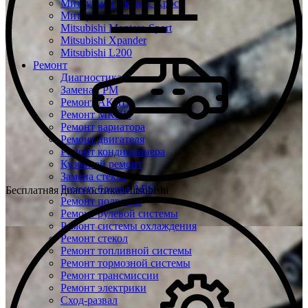
Митсубиси Эклипс Кросс
Митсубиси Кольт
Mitsubishi Montero Sport
Mitsubishi Xpander
Mitsubishi L200
Ремонт
Диагностика
Замена ГРМ
Ремонт АКПП
Ремонт МКПП
Ремонт вариатора
Ремонт двигателя
Ремонт кондиционера
Кузовной ремонт
Замена стекла
Ремонт блоков ABS
Бесплатная диагностика Mitsubishi
Ремонт подвески
Ремонт рулевой системы
Ремонт системы охлаждения
Ремонт стекол
Ремонт топливной системы
Ремонт тормозной системы
Ремонт трансмиссии
Ремонт электрики
Сход-развал