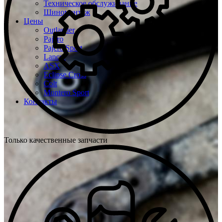
Техническое обслуживание
Шиномонтаж
Цены
Outlander
Pajero
Pajero Sport
Lancer
ASX
Eclipse Cross
Colt
Montero Sport
Контакты
Только качественные запчасти