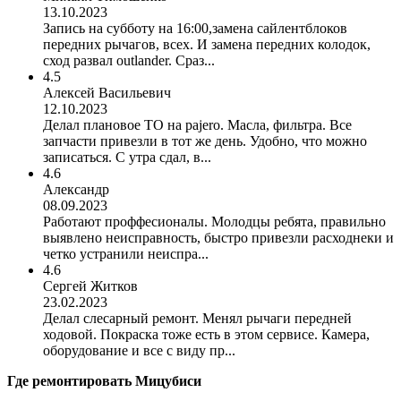
13.10.2023
Запись на субботу на 16:00,замена сайлентблоков
передних рычагов, всех. И замена передних колодок,
сход развал outlander. Сраз...
4.5
Алексей Васильевич
12.10.2023
Делал плановое ТО на pajero. Масла, фильтра. Все
запчасти привезли в тот же день. Удобно, что можно
записаться. С утра сдал, в...
4.6
Александр
08.09.2023
Работают проффесионалы. Молодцы ребята, правильно
выявлено неисправность, быстро привезли расходнеки и
четко устранили неиспра...
4.6
Сергей Житков
23.02.2023
Делал слесарный ремонт. Менял рычаги передней
ходовой. Покраска тоже есть в этом сервисе. Камера,
оборудование и все с виду пр...
Где ремонтировать
Мицубиси