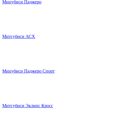
Мицубиси Паджеро
Митсубиси АСХ
Мицубиси Паджеро Спорт
Митсубиси Эклипс Кросс