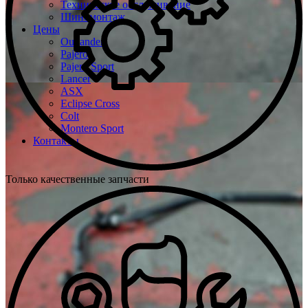
Техническое обслуживание
Шиномонтаж
Цены
Outlander
Pajero
Pajero Sport
Lancer
ASX
Eclipse Cross
Colt
Montero Sport
Контакты
Только качественные запчасти