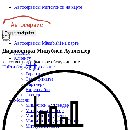
Перейти
Автосервисы Митсубиси на карте
к
основному
содержанию
Toggle navigation
Автосервисы Mitsubishi на карте
Диагностика Мицубиси Аутлендер
Главная
Клиенту
качественное и быстрое обслуживание
О нас
Найти ближайший сервис
Акции
Гарантия
Сертификаты
Партнёры
Видео работ
Эксперт
Модели
Мицубиси Аутлендер
Митсубиси Лансер
Мицубиси Паджеро
Мицубиси Паджеро Спорт
Митсубиси АСХ