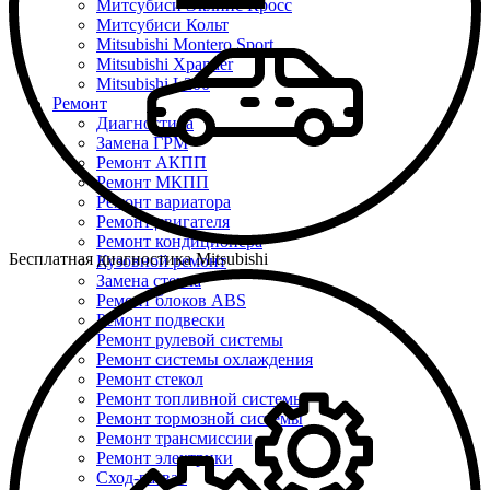
Митсубиси Эклипс Кросс
Митсубиси Кольт
Mitsubishi Montero Sport
Mitsubishi Xpander
Mitsubishi L200
Ремонт
Диагностика
Замена ГРМ
Ремонт АКПП
Ремонт МКПП
Ремонт вариатора
Ремонт двигателя
Ремонт кондиционера
Бесплатная диагностика Mitsubishi
Кузовной ремонт
Замена стекла
Ремонт блоков ABS
Ремонт подвески
Ремонт рулевой системы
Ремонт системы охлаждения
Ремонт стекол
Ремонт топливной системы
Ремонт тормозной системы
Ремонт трансмиссии
Ремонт электрики
Сход-развал