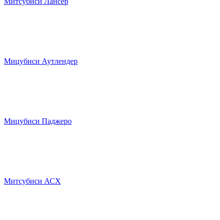
Митсубиси Лансер
Мицубиси Аутлендер
Мицубиси Паджеро
Митсубиси АСХ