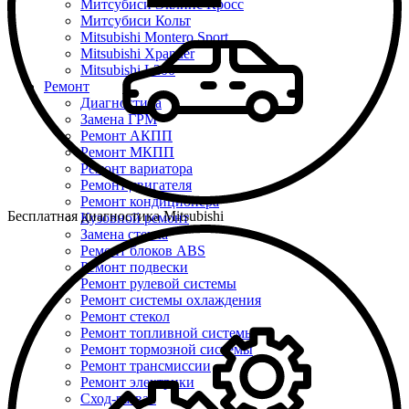
Митсубиси Эклипс Кросс
Митсубиси Кольт
Mitsubishi Montero Sport
Mitsubishi Xpander
Mitsubishi L200
Ремонт
Диагностика
Замена ГРМ
Ремонт АКПП
Ремонт МКПП
Ремонт вариатора
Ремонт двигателя
Ремонт кондиционера
Бесплатная диагностика Mitsubishi
Кузовной ремонт
Замена стекла
Ремонт блоков ABS
Ремонт подвески
Ремонт рулевой системы
Ремонт системы охлаждения
Ремонт стекол
Ремонт топливной системы
Ремонт тормозной системы
Ремонт трансмиссии
Ремонт электрики
Сход-развал