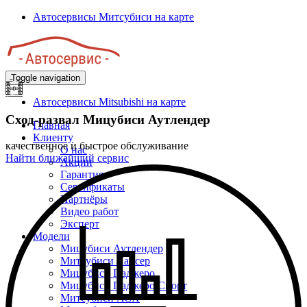
Перейти
Автосервисы Митсубиси на карте
к
основному
содержанию
Toggle navigation
Автосервисы Mitsubishi на карте
Сход-развал Мицубиси Аутлендер
Главная
Клиенту
качественное и быстрое обслуживание
О нас
Найти ближайший сервис
Акции
Гарантия
Сертификаты
Партнёры
Видео работ
Эксперт
Модели
Мицубиси Аутлендер
Митсубиси Лансер
Мицубиси Паджеро
Мицубиси Паджеро Спорт
Митсубиси АСХ