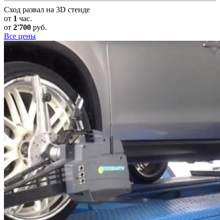
Сход развал на 3D стенде
от
1
час.
от
2'700
руб.
Все цены