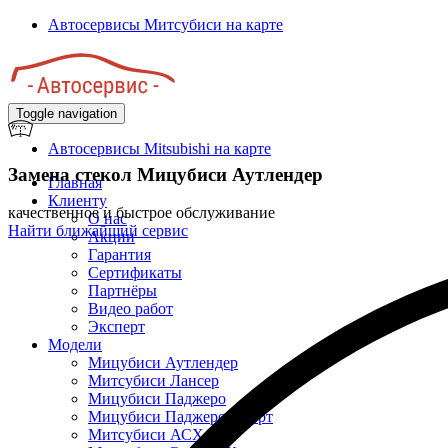
Перейти
Автосервисы Митсубиси на карте
к
основному
содержанию
Toggle navigation
Автосервисы Mitsubishi на карте
Замена стекол Мицубиси Аутлендер
Главная
Клиенту
качественное и быстрое обслуживание
О нас
Найти ближайший сервис
Акции
Гарантия
Сертификаты
Партнёры
Видео работ
Эксперт
Модели
Мицубиси Аутлендер
Митсубиси Лансер
Мицубиси Паджеро
Мицубиси Паджеро Спорт
Митсубиси АСХ