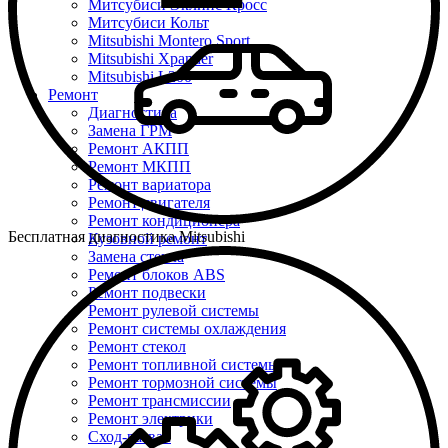
Митсубиси Эклипс Кросс
Митсубиси Кольт
Mitsubishi Montero Sport
Mitsubishi Xpander
Mitsubishi L200
Ремонт
Диагностика
Замена ГРМ
Ремонт АКПП
Ремонт МКПП
Ремонт вариатора
Ремонт двигателя
Ремонт кондиционера
Бесплатная диагностика Mitsubishi
Кузовной ремонт
Замена стекла
Ремонт блоков ABS
Ремонт подвески
Ремонт рулевой системы
Ремонт системы охлаждения
Ремонт стекол
Ремонт топливной системы
Ремонт тормозной системы
Ремонт трансмиссии
Ремонт электрики
Сход-развал