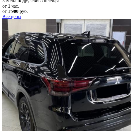
Замена подрулевого шлейфа
от
1
час.
от
1'900
руб.
Все цены