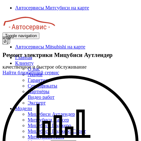
Перейти
Автосервисы Митсубиси на карте
к
основному
содержанию
Toggle navigation
Автосервисы Mitsubishi на карте
Ремонт электрики Мицубиси Аутлендер
Главная
Клиенту
качественное и быстрое обслуживание
О нас
Найти ближайший сервис
Акции
Гарантия
Сертификаты
Партнёры
Видео работ
Эксперт
Модели
Мицубиси Аутлендер
Митсубиси Лансер
Мицубиси Паджеро
Мицубиси Паджеро Спорт
Митсубиси АСХ