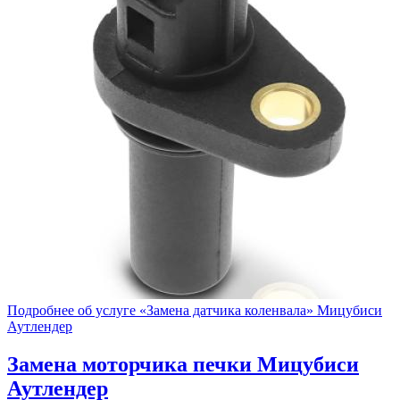
Подробнее об услуге «Замена датчика коленвала» Мицубиси
Аутлендер
Замена моторчика печки
Мицубиси
Аутлендер