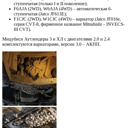
ступенчатая (только I и II поколение);
F6AJA (2WD), W6AJA (4WD) – автоматическая 6-
ступенчатая (Jatco JF613E);
F1CJC (2WD), W1CJC (4WD) – вариатор (Jatco JF016e,
серия CVT-8, фирменное название Mitsubishi – INVECS-
III CVT).
Мицубиси Аутлендеры 3 и ХЛ с двигателями 2.0 и 2.4
комплектуются вариаторами, версии 3.0 – АКПП.