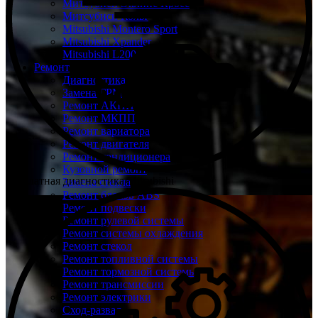
Митсубиси Эклипс Кросс
Митсубиси Кольт
Mitsubishi Montero Sport
Mitsubishi Xpander
Mitsubishi L200
Ремонт
Диагностика
Замена ГРМ
Ремонт АКПП
Ремонт МКПП
Ремонт вариатора
Ремонт двигателя
Ремонт кондиционера
Кузовной ремонт
Бесплатная диагностика Mitsubishi
Замена стекла
Ремонт блоков ABS
Ремонт подвески
Ремонт рулевой системы
Ремонт системы охлаждения
Ремонт стекол
Ремонт топливной системы
Ремонт тормозной системы
Ремонт трансмиссии
Ремонт электрики
Сход-развал