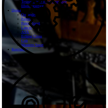
Техническое обслуживание
Шиномонтаж
Цены
Outlander
Pajero
Pajero Sport
Lancer
ASX
Eclipse Cross
Colt
Montero Sport
Контакты
Только качественные запчасти