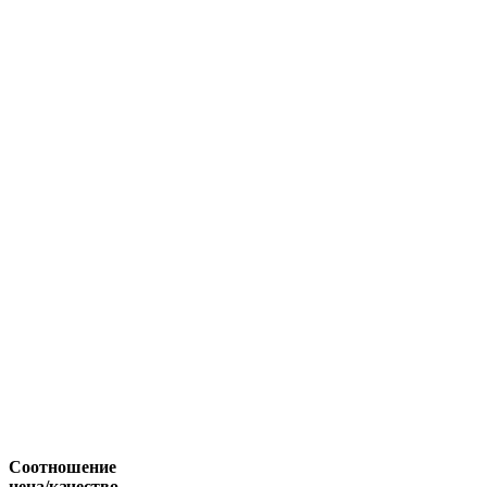
Соотношение
цена/качество