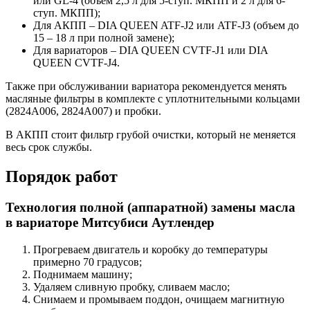
или GL-4 (объем 2,5 л для 5-ступ. МКПП и 2 л для 6-
ступ. МКПП);
Для АКПП – DIA QUEEN ATF-J2 или ATF-J3 (объем до
15 – 18 л при полной замене);
Для вариаторов – DIA QUEEN CVTF-J1 или DIA
QUEEN CVTF-J4.
Также при обслуживании вариатора рекомендуется менять
масляные фильтры в комплекте с уплотнительными кольцами
(2824A006, 2824A007) и пробки.
В АКПП стоит фильтр грубой очистки, который не меняется
весь срок службы.
Порядок работ
Технология полной (аппаратной) замены масла
в вариаторе Митсубиси Аутлендер
Прогреваем двигатель и коробку до температуры
примерно 70 градусов;
Поднимаем машину;
Удаляем сливную пробку, сливаем масло;
Снимаем и промываем поддон, очищаем магнитную