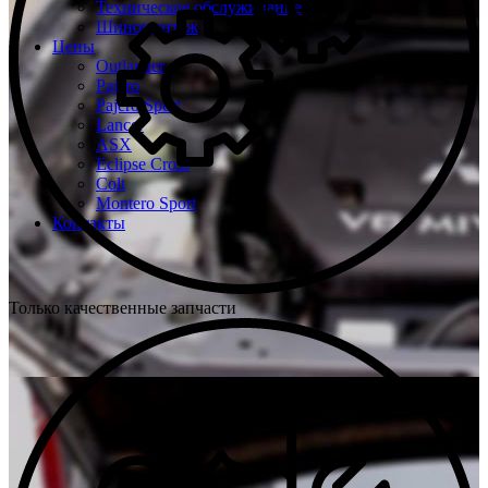
Техническое обслуживание
Шиномонтаж
Цены
Outlander
Pajero
Pajero Sport
Lancer
ASX
Eclipse Cross
Colt
Montero Sport
Контакты
Только качественные запчасти