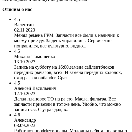
Отзывы о нас
4.5
Валентин
02.11.2023
Менял ремень ГРМ. Запчасти все были в наличии к
моему приезду. За день управились. Сервис мне
понравился, все культурно, видно...
4.5
Михаил Тимошенко
13.10.2023
Запись на субботу на 16:00,замена сайлентблоков
передних рычагов, всех. И замена передних колодок,
сход развал outlander. Сраз...
4.5
Алексей Васильевич
12.10.2023
Делал плановое ТО на pajero. Масла, фильтра. Все
запчасти привезли в тот же день. Удобно, что можно
записаться. С утра сдал, в...
4.6
Александр
08.09.2023
Работают проффесионалы. Молодцы ребята, правильно