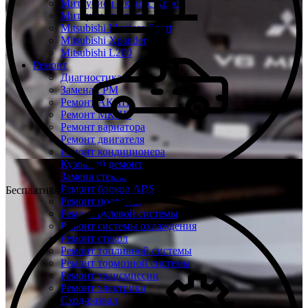
Митсубиси Эклипс Кросс
Митсубиси Кольт
Mitsubishi Montero Sport
Mitsubishi Xpander
Mitsubishi L200
Ремонт
Диагностика
Замена ГРМ
Ремонт АКПП
Ремонт МКПП
Ремонт вариатора
Ремонт двигателя
Ремонт кондиционера
Кузовной ремонт
Замена стекла
Ремонт блоков ABS
Бесплатная диагностика Mitsubishi
Ремонт подвески
Ремонт рулевой системы
Ремонт системы охлаждения
Ремонт стекол
Ремонт топливной системы
Ремонт тормозной системы
Ремонт трансмиссии
Ремонт электрики
Сход-развал