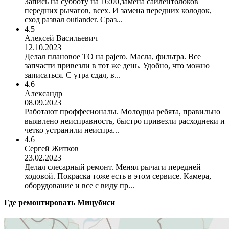
Запись на субботу на 16:00,замена сайлентблоков
передних рычагов, всех. И замена передних колодок,
сход развал outlander. Сраз...
4.5
Алексей Васильевич
12.10.2023
Делал плановое ТО на pajero. Масла, фильтра. Все
запчасти привезли в тот же день. Удобно, что можно
записаться. С утра сдал, в...
4.6
Александр
08.09.2023
Работают проффесионалы. Молодцы ребята, правильно
выявлено неисправность, быстро привезли расходнеки и
четко устранили неиспра...
4.6
Сергей Житков
23.02.2023
Делал слесарный ремонт. Менял рычаги передней
ходовой. Покраска тоже есть в этом сервисе. Камера,
оборудование и все с виду пр...
Где ремонтировать
Мицубиси