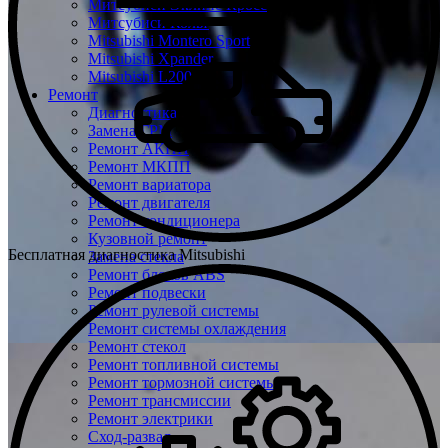
Митсубиси Эклипс Кросс
Митсубиси Кольт
Mitsubishi Montero Sport
Mitsubishi Xpander
Mitsubishi L200
Ремонт
Диагностика
Замена ГРМ
Ремонт АКПП
Ремонт МКПП
Ремонт вариатора
Ремонт двигателя
Ремонт кондиционера
Кузовной ремонт
Бесплатная диагностика Mitsubishi
Замена стекла
Ремонт блоков ABS
Ремонт подвески
Ремонт рулевой системы
Ремонт системы охлаждения
Ремонт стекол
Ремонт топливной системы
Ремонт тормозной системы
Ремонт трансмиссии
Ремонт электрики
Сход-развал