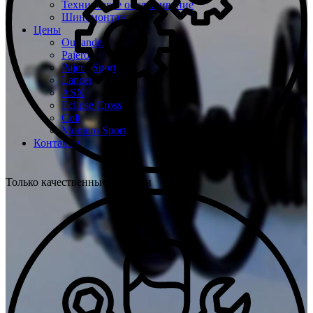
Техническое обслуживание
Шиномонтаж
Цены
Outlander
Pajero
Pajero Sport
Lancer
ASX
Eclipse Cross
Colt
Montero Sport
Контакты
Только качественные запчасти