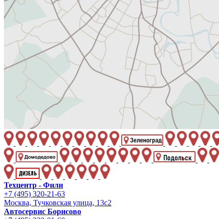
Техцентр - Фили
+7 (495) 320-21-63
Москва, Тучковская улица, 13с2
Автосервис Борисово