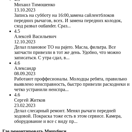
Михаил Тимошенко
13.10.2023
Запись на субботу на 16:00,замена сайлентблоков
передних рычагов, всех. И замена передних колодок,
сход развал outlander. Сраз...
4.5
Алексей Васильевич
12.10.2023
Делал плановое ТО на pajero. Масла, фильтра. Все
запчасти привезли в тот же день. Удобно, что можно
записаться. С утра сдал, в...
4.6
Александр
08.09.2023
Работают проффесионалы. Молодцы ребята, правильно
выявлено неисправность, быстро привезли расходнеки и
четко устранили неиспра...
4.6
Сергей Житков
23.02.2023
Делал слесарный ремонт. Менял рычаги передней
ходовой. Покраска тоже есть в этом сервисе. Камера,
оборудование и все с виду пр...
Где ремонтировать
Мицубиси