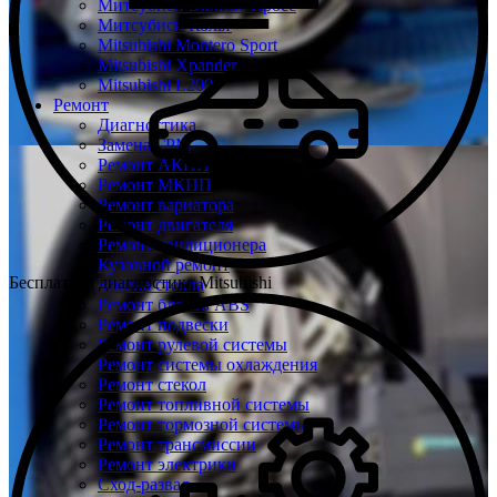
Митсубиси Эклипс Кросс
Митсубиси Кольт
Mitsubishi Montero Sport
Mitsubishi Xpander
Mitsubishi L200
Ремонт
Диагностика
Замена ГРМ
Ремонт АКПП
Ремонт МКПП
Ремонт вариатора
Ремонт двигателя
Ремонт кондиционера
Кузовной ремонт
Бесплатная диагностика Mitsubishi
Замена стекла
Ремонт блоков ABS
Ремонт подвески
Ремонт рулевой системы
Ремонт системы охлаждения
Ремонт стекол
Ремонт топливной системы
Ремонт тормозной системы
Ремонт трансмиссии
Ремонт электрики
Сход-развал