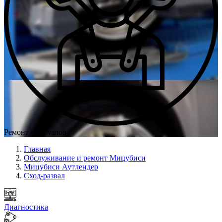
Ремонт всех узлов
Главная
Обслуживание и ремонт Мицубиси
Мицубиси Аутлендер
Сход-развал
Диагностика