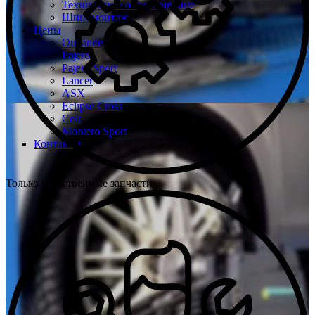
Техническое обслуживание
Шиномонтаж
Цены
Outlander
Pajero
Pajero Sport
Lancer
ASX
Eclipse Cross
Colt
Montero Sport
Контакты
Только качественные запчасти