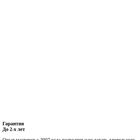
Гарантия
До 2-х лет
Опыт мастеров с 2007 года позволяет нам давать длительную