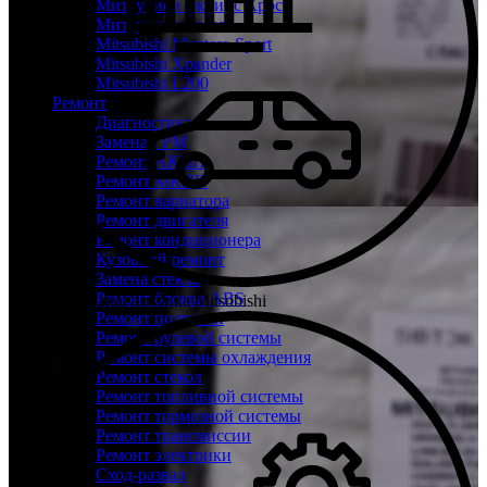
Митсубиси Эклипс Кросс
Митсубиси Кольт
Mitsubishi Montero Sport
Mitsubishi Xpander
Mitsubishi L200
Ремонт
Диагностика
Замена ГРМ
Ремонт АКПП
Ремонт МКПП
Ремонт вариатора
Ремонт двигателя
Ремонт кондиционера
Кузовной ремонт
Замена стекла
Ремонт блоков ABS
Бесплатная диагностика Mitsubishi
Ремонт подвески
Ремонт рулевой системы
Ремонт системы охлаждения
Ремонт стекол
Ремонт топливной системы
Ремонт тормозной системы
Ремонт трансмиссии
Ремонт электрики
Сход-развал