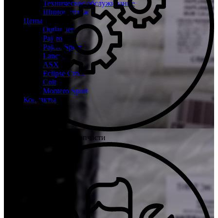
Техническое обслуживание
Шиномонтаж
Цены
Outlander
Pajero
Pajero Sport
Lancer
ASX
Eclipse Cross
Colt
Montero Sport
Контакты
Только качественные запчасти