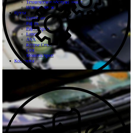
Техническое обслуживание
Шиномонтаж
Цены
Outlander
Pajero
Pajero Sport
Lancer
ASX
Eclipse Cross
Colt
Montero Sport
Контакты
Только качественные запчасти