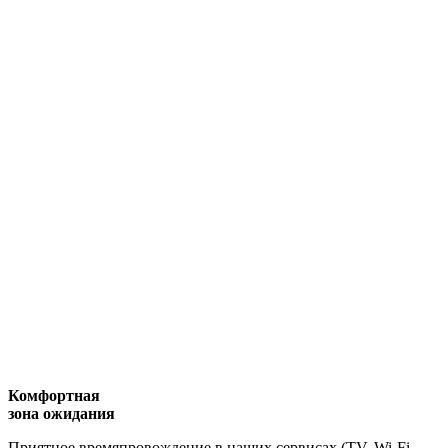
Комфортная
зона ожидания
Приятное времяпровождение в наших сервисах (TV, Wi-Fi,