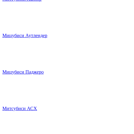
Мицубиси Аутлендер
Мицубиси Паджеро
Митсубиси АСХ