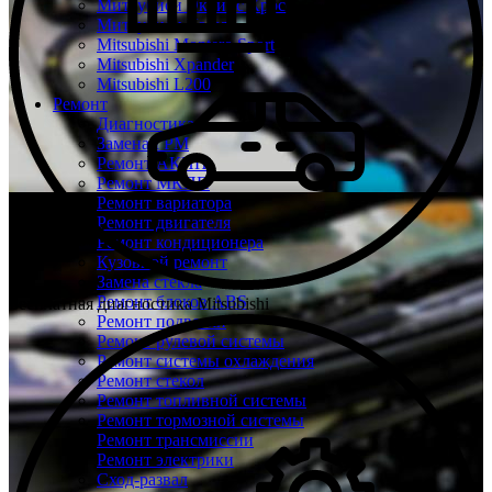
Митсубиси Эклипс Кросс
Митсубиси Кольт
Mitsubishi Montero Sport
Mitsubishi Xpander
Mitsubishi L200
Ремонт
Диагностика
Замена ГРМ
Ремонт АКПП
Ремонт МКПП
Ремонт вариатора
Ремонт двигателя
Ремонт кондиционера
Кузовной ремонт
Замена стекла
Ремонт блоков ABS
Бесплатная диагностика Mitsubishi
Ремонт подвески
Ремонт рулевой системы
Ремонт системы охлаждения
Ремонт стекол
Ремонт топливной системы
Ремонт тормозной системы
Ремонт трансмиссии
Ремонт электрики
Сход-развал