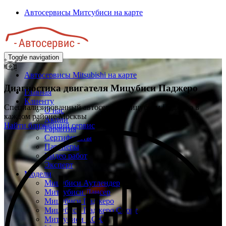
Перейти
Автосервисы Митсубиси на карте
к
основному
содержанию
Toggle navigation
Автосервисы Mitsubishi на карте
Диагностика двигателя
Мицубиси Паджеро
Главная
Клиенту
Специализированный автосервис Мицубиси Паджеро в
О нас
каждом районе Москвы
Акции
Найти ближайший сервис
Гарантия
Сертификаты
Партнёры
Видео работ
Эксперт
Модели
Мицубиси Аутлендер
Митсубиси Лансер
Мицубиси Паджеро
Мицубиси Паджеро Спорт
Митсубиси АСХ