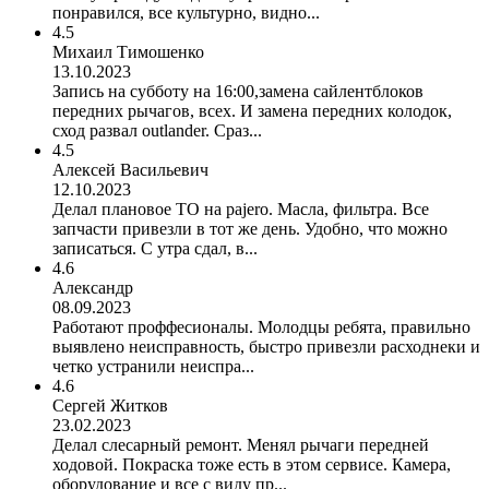
понравился, все культурно, видно...
4.5
Михаил Тимошенко
13.10.2023
Запись на субботу на 16:00,замена сайлентблоков
передних рычагов, всех. И замена передних колодок,
сход развал outlander. Сраз...
4.5
Алексей Васильевич
12.10.2023
Делал плановое ТО на pajero. Масла, фильтра. Все
запчасти привезли в тот же день. Удобно, что можно
записаться. С утра сдал, в...
4.6
Александр
08.09.2023
Работают проффесионалы. Молодцы ребята, правильно
выявлено неисправность, быстро привезли расходнеки и
четко устранили неиспра...
4.6
Сергей Житков
23.02.2023
Делал слесарный ремонт. Менял рычаги передней
ходовой. Покраска тоже есть в этом сервисе. Камера,
оборудование и все с виду пр...