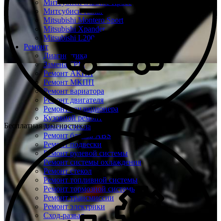
Митсубиси Эклипс Кросс
Митсубиси Кольт
Mitsubishi Montero Sport
Mitsubishi Xpander
Mitsubishi L200
Ремонт
Диагностика
Замена ГРМ
Ремонт АКПП
Ремонт МКПП
Ремонт вариатора
Ремонт двигателя
Ремонт кондиционера
Кузовной ремонт
Бесплатная диагностика Mitsubishi
Замена стекла
Ремонт блоков ABS
Ремонт подвески
Ремонт рулевой системы
Ремонт системы охлаждения
Ремонт стекол
Ремонт топливной системы
Ремонт тормозной системы
Ремонт трансмиссии
Ремонт электрики
Сход-развал