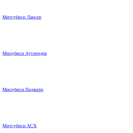
Митсубиси Лансер
Мицубиси Аутлендер
Мицубиси Паджеро
Митсубиси АСХ