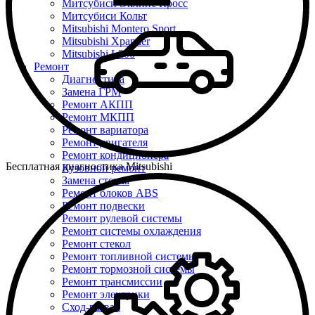
Митсубиси Эклипс Кросс
Митсубиси Кольт
Mitsubishi Montero Sport
Mitsubishi Xpander
Mitsubishi L200
Ремонт
Диагностика
Замена ГРМ
Ремонт АКПП
Ремонт МКПП
Ремонт вариатора
Ремонт двигателя
Ремонт кондиционера
Бесплатная диагностика Mitsubishi
Кузовной ремонт
Замена стекла
Ремонт блоков ABS
Ремонт подвески
Ремонт рулевой системы
Ремонт системы охлаждения
Ремонт стекол
Ремонт топливной системы
Ремонт тормозной системы
Ремонт трансмиссии
Ремонт электрики
Сход-развал