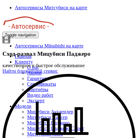
Перейти
Автосервисы Митсубиси на карте
к
основному
содержанию
Toggle navigation
Автосервисы Mitsubishi на карте
Сход-развал Мицубиси Паджеро
Главная
Клиенту
качественное и быстрое обслуживание
О нас
Найти ближайший сервис
Акции
Гарантия
Сертификаты
Партнёры
Видео работ
Эксперт
Модели
Мицубиси Аутлендер
Митсубиси Лансер
Мицубиси Паджеро
Мицубиси Паджеро Спорт
Митсубиси АСХ