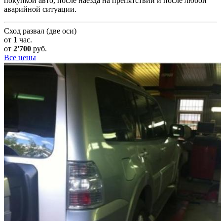
покупкой авто, после наезда на препятствии и после любой
аварийной ситуации.
Сход развал (две оси)
от
1
час.
от
2'700
руб.
Все цены