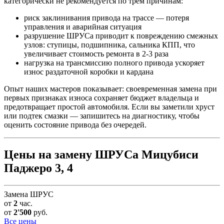
категорически не рекомендуется по трем причинам:
риск заклинивания привода на трассе — потеря
управления и аварийная ситуация
разрушение ШРУСа приводит к повреждению смежных
узлов: ступицы, подшипника, сальника КПП, что
увеличивает стоимость ремонта в 2-3 раза
нагрузка на трансмиссию полного привода ускоряет
износ раздаточной коробки и кардана
Опыт наших мастеров показывает: своевременная замена при
первых признаках износа сохраняет бюджет владельца и
предотвращает простой автомобиля. Если вы заметили хруст
или подтек смазки — запишитесь на диагностику, чтобы
оценить состояние привода без очередей.
Цены на замену ШРУСа Мицубиси
Паджеро 3, 4
Замена ШРУС
от
2
час.
от
2'500
руб.
Все цены