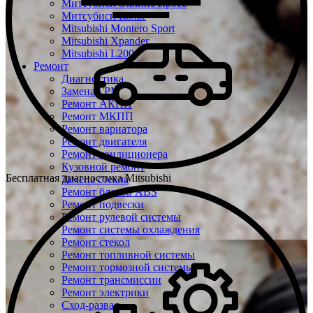
Митсубиси Эклипс Кросс
Митсубиси Кольт
Mitsubishi Montero Sport
Mitsubishi Xpander
Mitsubishi L200
Ремонт
Диагностика
Замена ГРМ
Ремонт АКПП
Ремонт МКПП
Ремонт вариатора
Ремонт двигателя
Ремонт кондиционера
Кузовной ремонт
Бесплатная диагностика Mitsubishi
Замена стекла
Ремонт блоков ABS
Ремонт подвески
Ремонт рулевой системы
Ремонт системы охлаждения
Ремонт стекол
Ремонт топливной системы
Ремонт тормозной системы
Ремонт трансмиссии
Ремонт электрики
Сход-развал