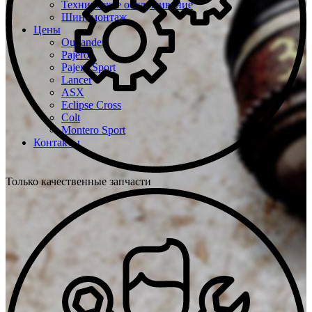
Техническое обслуживание
Шиномонтаж
Цены
Outlander
Pajero
Pajero Sport
Lancer
ASX
Eclipse Cross
Colt
Montero Sport
Контакты
Только качественные запчасти