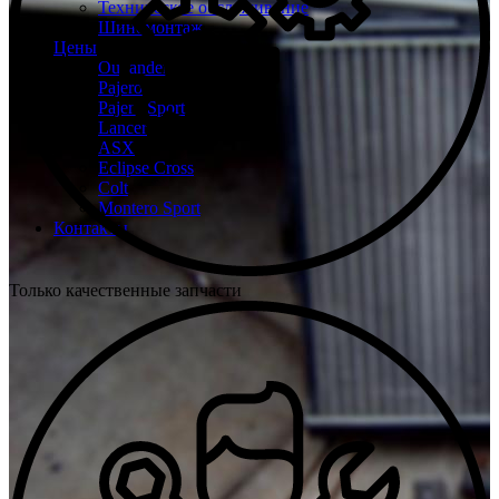
Техническое обслуживание
Шиномонтаж
Цены
Outlander
Pajero
Pajero Sport
Lancer
ASX
Eclipse Cross
Colt
Montero Sport
Контакты
Только качественные запчасти