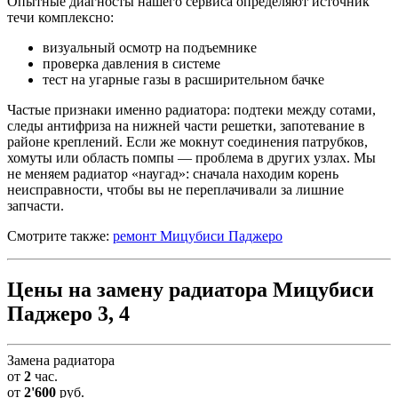
Опытные диагносты нашего сервиса определяют источник
течи комплексно:
визуальный осмотр на подъемнике
проверка давления в системе
тест на угарные газы в расширительном бачке
Частые признаки именно радиатора: подтеки между сотами,
следы антифриза на нижней части решетки, запотевание в
районе креплений. Если же мокнут соединения патрубков,
хомуты или область помпы — проблема в других узлах. Мы
не меняем радиатор «наугад»: сначала находим корень
неисправности, чтобы вы не переплачивали за лишние
запчасти.
Смотрите также:
ремонт Мицубиси Паджеро
Цены на замену радиатора Мицубиси
Паджеро 3, 4
Замена радиатора
от
2
час.
от
2'600
руб.