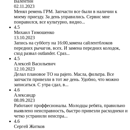
Валентин
02.11.2023
Менял ремень ГРМ. Запчасти все были в наличии к
моему приезду. За день управились. Сервис мне
понравился, все культурно, видно...
4.5
Михаил Тимошенко
13.10.2023
Запись на субботу на 16:00,замена сайлентблоков
передних рычагов, всех. И замена передних колодок,
сход развал outlander. Сраз...
4.5
Алексей Васильевич
12.10.2023
Делал плановое ТО на pajero. Масла, фильтра. Все
запчасти привезли в тот же день. Удобно, что можно
записаться. С утра сдал, в...
4.6
Александр
08.09.2023
Работают проффесионалы. Молодцы ребята, правильно
выявлено неисправность, быстро привезли расходнеки и
четко устранили неиспра...
4.6
Сергей Житков