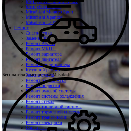
Митсубиси Эклипс Кросс
Митсубиси Кольт
Mitsubishi Montero Sport
Mitsubishi Xpander
Mitsubishi L200
Ремонт
Диагностика
Замена ГРМ
Ремонт АКПП
Ремонт МКПП
Ремонт вариатора
Ремонт двигателя
Ремонт кондиционера
Кузовной ремонт
Бесплатная диагностика Mitsubishi
Замена стекла
Ремонт блоков ABS
Ремонт подвески
Ремонт рулевой системы
Ремонт системы охлаждения
Ремонт стекол
Ремонт топливной системы
Ремонт тормозной системы
Ремонт трансмиссии
Ремонт электрики
Сход-развал