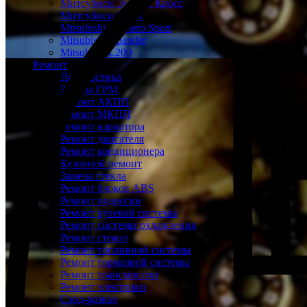
Митсубиси Эклипс Кросс
Митсубиси Кольт
Mitsubishi Montero Sport
Mitsubishi Xpander
Mitsubishi L200
Ремонт
Диагностика
Замена ГРМ
Ремонт АКПП
Ремонт МКПП
Ремонт вариатора
Ремонт двигателя
Ремонт кондиционера
Кузовной ремонт
Замена стекла
Ремонт блоков ABS
Ремонт подвески
Ремонт рулевой системы
Ремонт системы охлаждения
Ремонт стекол
Ремонт топливной системы
Ремонт тормозной системы
Ремонт трансмиссии
Ремонт электрики
Сход-развал