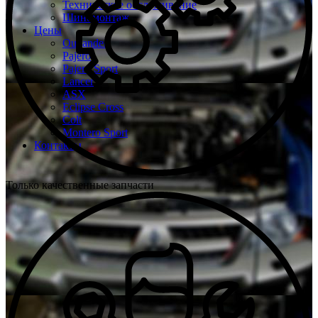
Техническое обслуживание
Шиномонтаж
Цены
Outlander
Pajero
Pajero Sport
Lancer
ASX
Eclipse Cross
Colt
Montero Sport
Контакты
Только качественные запчасти