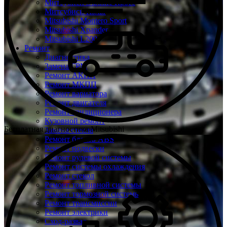
Митсубиси Эклипс Кросс
Митсубиси Кольт
Mitsubishi Montero Sport
Mitsubishi Xpander
Mitsubishi L200
Ремонт
Диагностика
Замена ГРМ
Ремонт АКПП
Ремонт МКПП
Ремонт вариатора
Ремонт двигателя
Ремонт кондиционера
Кузовной ремонт
Бесплатная диагностика Mitsubishi
Замена стекла
Ремонт блоков ABS
Ремонт подвески
Ремонт рулевой системы
Ремонт системы охлаждения
Ремонт стекол
Ремонт топливной системы
Ремонт тормозной системы
Ремонт трансмиссии
Ремонт электрики
Сход-развал