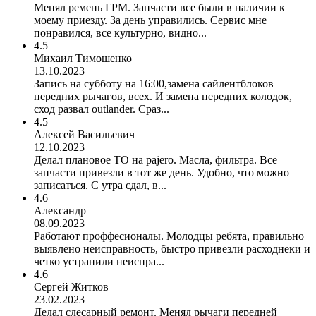
Менял ремень ГРМ. Запчасти все были в наличии к
моему приезду. За день управились. Сервис мне
понравился, все культурно, видно...
4.5
Михаил Тимошенко
13.10.2023
Запись на субботу на 16:00,замена сайлентблоков
передних рычагов, всех. И замена передних колодок,
сход развал outlander. Сраз...
4.5
Алексей Васильевич
12.10.2023
Делал плановое ТО на pajero. Масла, фильтра. Все
запчасти привезли в тот же день. Удобно, что можно
записаться. С утра сдал, в...
4.6
Александр
08.09.2023
Работают проффесионалы. Молодцы ребята, правильно
выявлено неисправность, быстро привезли расходнеки и
четко устранили неиспра...
4.6
Сергей Житков
23.02.2023
Делал слесарный ремонт. Менял рычаги передней