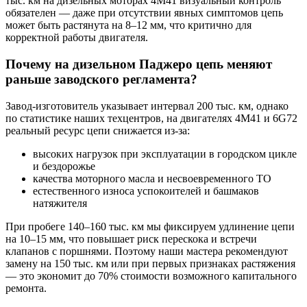
тыс. км на дизельных моторах 4M41 визуальный контроль
обязателен — даже при отсутствии явных симптомов цепь
может быть растянута на 8–12 мм, что критично для
корректной работы двигателя.
Почему на дизельном Паджеро цепь меняют
раньше заводского регламента?
Завод-изготовитель указывает интервал 200 тыс. км, однако
по статистике наших техцентров, на двигателях 4M41 и 6G72
реальный ресурс цепи снижается из-за:
высоких нагрузок при эксплуатации в городском цикле
и бездорожье
качества моторного масла и несвоевременного ТО
естественного износа успокоителей и башмаков
натяжителя
При пробеге 140–160 тыс. км мы фиксируем удлинение цепи
на 10–15 мм, что повышает риск перескока и встречи
клапанов с поршнями. Поэтому наши мастера рекомендуют
замену на 150 тыс. км или при первых признаках растяжения
— это экономит до 70% стоимости возможного капитального
ремонта.